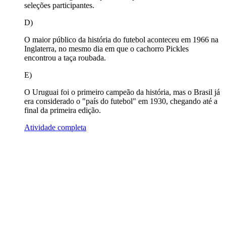
seleções participantes.
D)
O maior público da história do futebol aconteceu em 1966 na
Inglaterra, no mesmo dia em que o cachorro Pickles
encontrou a taça roubada.
E)
O Uruguai foi o primeiro campeão da história, mas o Brasil já
era considerado o "país do futebol" em 1930, chegando até a
final da primeira edição.
Atividade completa
2
. Atividade aberta:
Desafio da Copa: Como vimos hoje, o futebol e a Copa do
Mundo se transformaram gigantescamente desde a primeira
edição. Comparando a Copa de 1930 no Uruguai com a atual
Copa de 2026, cite três mudanças que você percebe na
organização do torneio ou na forma como as pessoas
acompanham os jogos hoje em dia.