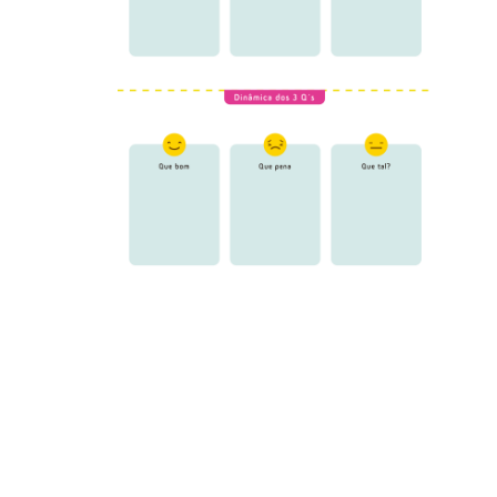
A linguagem é uma ferramenta poderosa que molda a forma
como os indivíduos percebem e interpretam o mundo ao seu
redor. No cotidiano, diferentes expressões, palavras e
estruturas linguísticas influenciam pensamentos, atitudes e
comportamentos. Por exemplo, a forma como diferentes
culturas nomeiam cores ou sentimentos pode alterar a
percepção desses elementos. Nesta aula, a partir da