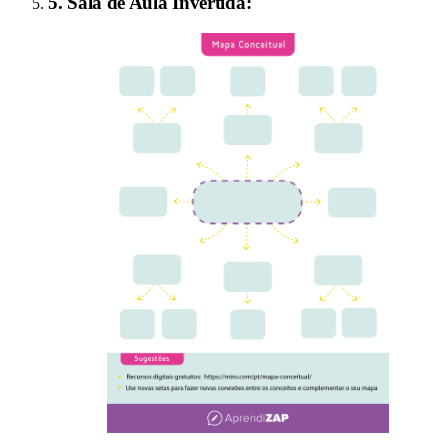
5
.
Sala de Aula Invertida
: