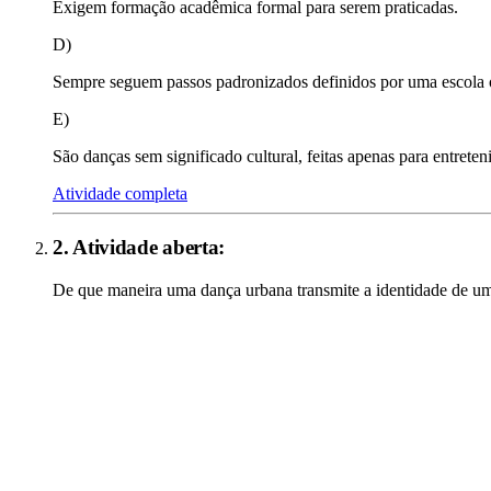
Exigem formação acadêmica formal para serem praticadas.
D)
Sempre seguem passos padronizados definidos por uma escola o
E)
São danças sem significado cultural, feitas apenas para entrete
Atividade completa
2
. Atividade aberta:
De que maneira uma dança urbana transmite a identidade de u
Atividade completa
Experimente novos recursos para a aula!
Quer mais formas de complementar a aula? Experimente as novas fu