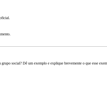
ficial.
nimento.
m grupo social? Dê um exemplo e explique brevemente o que esse exe
nções do
AprendiZAP
que utilizam
inteligência artificial (IA)
para cri