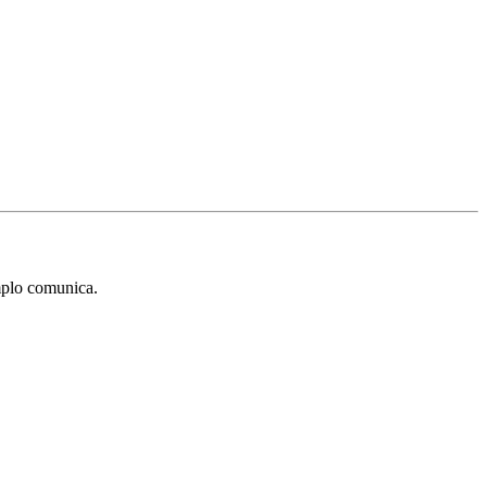
mplo comunica.
ar mais conteúdos para você!