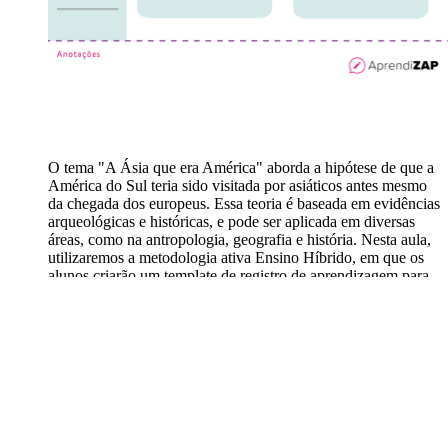
O tema "A Ásia que era América" aborda a hipótese de que a
América do Sul teria sido visitada por asiáticos antes mesmo
da chegada dos europeus. Essa teoria é baseada em evidências
arqueológicas e históricas, e pode ser aplicada em diversas
áreas, como na antropologia, geografia e história. Nesta aula,
utilizaremos a metodologia ativa Ensino Híbrido, em que os
alunos criarão um template de registro de aprendizagem para
desenvolver o tema e seus subtópicos. O objetivo é
desenvolver a habilidade dos alunos em comparar as
navegações no Atlântico e no Pacífico entre os séculos XIV e
XVI.
Ensino Híbrido
Atividade completa