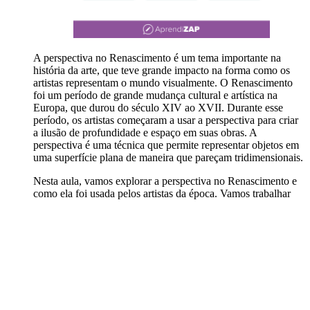
A perspectiva no Renascimento é um tema importante na
história da arte, que teve grande impacto na forma como os
artistas representam o mundo visualmente. O Renascimento
foi um período de grande mudança cultural e artística na
Europa, que durou do século XIV ao XVII. Durante esse
período, os artistas começaram a usar a perspectiva para criar
a ilusão de profundidade e espaço em suas obras. A
perspectiva é uma técnica que permite representar objetos em
uma superfície plana de maneira que pareçam tridimensionais.
Nesta aula, vamos explorar a perspectiva no Renascimento e
como ela foi usada pelos artistas da época. Vamos trabalhar
com a metodologia ativa Rotação por estações, em que os
alunos serão divididos em três grupos e participarão de
atividades diferentes relacionadas ao tema.
Atividade completa
6
.
Gamificação (EF)
: