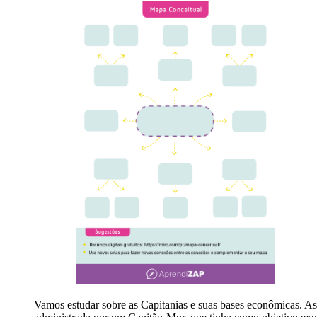
Vamos estudar sobre as Capitanias e suas bases econômicas. As 