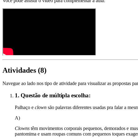
Você pode assistir o vídeo para complementar a aula:
Atividades (
8
)
Navegue ao lado nos tipo de atividade para visualizar as propostas par
1. Questão de múltipla escolha:
Palhaço e
clown
são palavras diferentes usadas pra falar a mesm
A)
Clowns
têm movimentos corporais pequenos, demorados e musica
pantomima e usam roupas comuns com pequenos toques exage