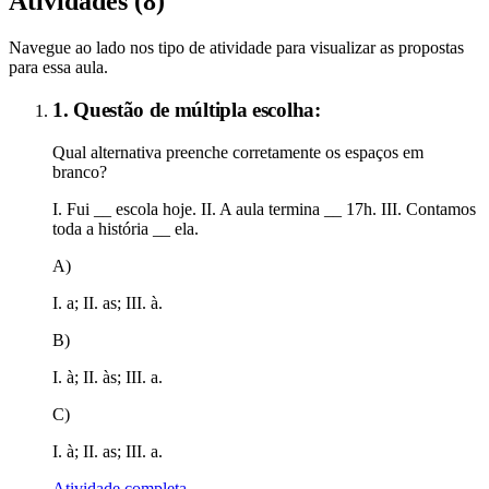
Atividades (
8
)
Navegue ao lado nos tipo de atividade para visualizar as propostas
para essa aula.
1. Questão de múltipla escolha:
Qual alternativa preenche corretamente os espaços em
branco?
I. Fui __ escola hoje. II. A aula termina __ 17h. III. Contamos
toda a história __ ela.
A)
I. a; II. as; III. à.
B)
I. à; II. às; III. a.
C)
I. à; II. as; III. a.
Atividade completa