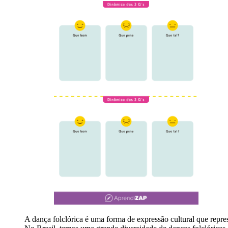
A dança folclórica é uma forma de expressão cultural que repre