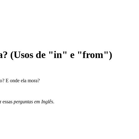
? (Usos de "in" e "from")
o? E onde ela mora?
r essas
perguntas em Inglês
.