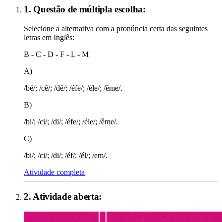
1. Questão de múltipla escolha:
Selecione a alternativa com a pronúncia certa das seguintes
letras em Inglês:
B - C - D - F - L - M
A)
/bê/; /cê/; /dê/; /éfe/; /éle/; /ême/.
B)
/bi/; /ci/; /di/; /éfe/; /éle/; /ême/.
C)
/bi/; /ci/; /di/; /éf/; /él/; /em/.
Atividade completa
2
. Atividade aberta: