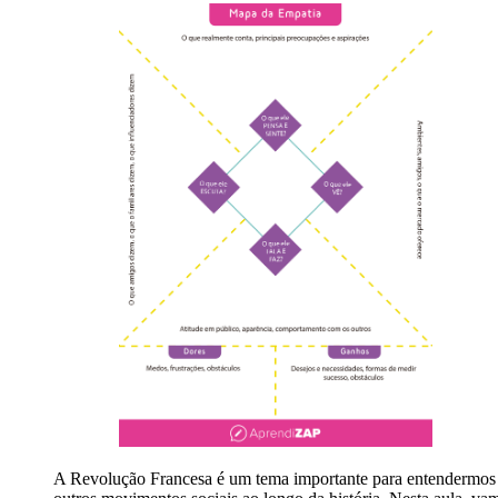
A Revolução Francesa é um tema importante para entendermos a h