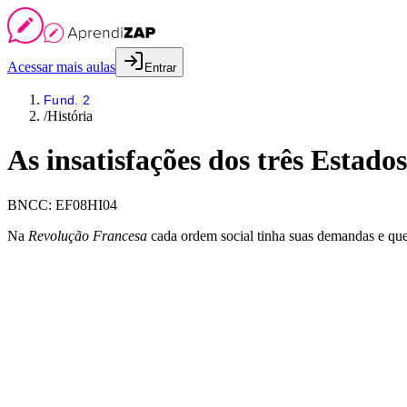
Acessar mais aulas
Entrar
Fund. 2
/
História
As insatisfações dos três Estado
BNCC:
EF08HI04
Na
Revolução Francesa
cada ordem social tinha suas demandas e quer