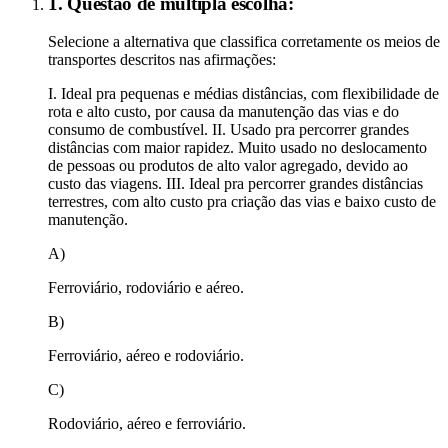
1. Questão de múltipla escolha:
Selecione a alternativa que classifica corretamente os meios de
transportes descritos nas afirmações:
I. Ideal pra pequenas e médias distâncias, com flexibilidade de
rota e alto custo, por causa da manutenção das vias e do
consumo de combustível. II. Usado pra percorrer grandes
distâncias com maior rapidez. Muito usado no deslocamento
de pessoas ou produtos de alto valor agregado, devido ao
custo das viagens. III. Ideal pra percorrer grandes distâncias
terrestres, com alto custo pra criação das vias e baixo custo de
manutenção.
A)
Ferroviário, rodoviário e aéreo.
B)
Ferroviário, aéreo e rodoviário.
C)
Rodoviário, aéreo e ferroviário.