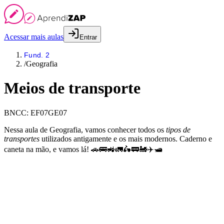
Acessar mais aulas
Entrar
Fund. 2
/
Geografia
Meios de transporte
BNCC:
EF07GE07
Nessa aula de Geografia, vamos conhecer todos os
tipos de
transportes
utilizados antigamente e os mais modernos. Caderno e
caneta na mão, e vamos lá! 🚗🚌🚜🚛🛵🚃🚂✈️🛥️