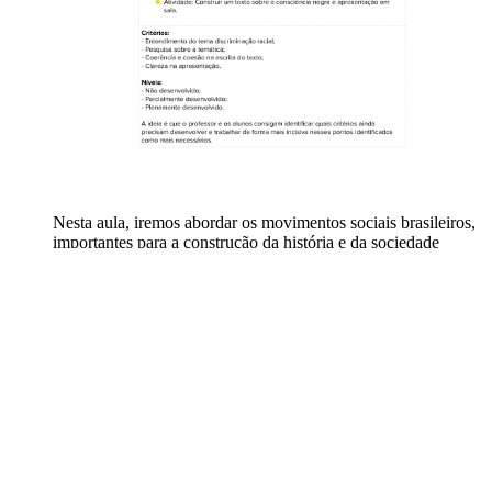
Nesta aula, iremos abordar os movimentos sociais brasileiros,
importantes para a construção da história e da sociedade
brasileira. Os movimentos sociais têm como objetivo lutar
pelos direitos e interesses de grupos que se sentem excluídos
ou marginalizados da sociedade. Eles podem ser encontrados
em diversas áreas, como na luta por moradia, educação,
saúde, direitos LGBTQIA+, entre outros. Utilizaremos a
metodologia ativa Modelo de Debate Crítico (MDC), onde os
alunos desenvolverão a habilidade de distinguir e analisar
conflitos e ações dos movimentos sociais brasileiros, no
campo e na cidade, comparando com outros movimentos
sociais existentes nos países latino-americanos.
Atividade completa