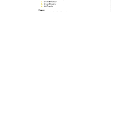
O fim do governo Vargas é um tema importante para a
compreensão da história política do Brasil. O período de 1930
a 1945 foi marcado por um governo autoritário e populista,
que promoveu mudanças significativas na estrutura política e