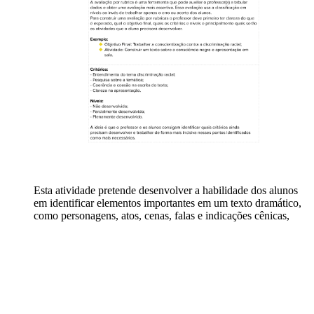
Esta atividade pretende desenvolver a habilidade dos alunos
em identificar elementos importantes em um texto dramático,
como personagens, atos, cenas, falas e indicações cênicas,
além de compreender a organização do texto, como enredo,
conflitos, ideias principais, pontos de vista e universos de
referência. Para tornar a atividade mais envolvente e didática,
será utilizada a metodologia ativa Modelo de Debate Crítico
(MDC), no qual os alunos criarão um modelo de júri, com
quatro grupos: banca julgadora, grupo defensor, grupo
opositor e grupo de observadores.