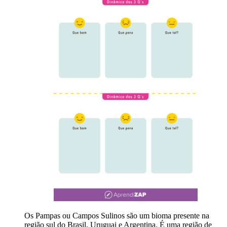
Os Pampas ou Campos Sulinos são um bioma presente na
região sul do Brasil, Uruguai e Argentina. É uma região de