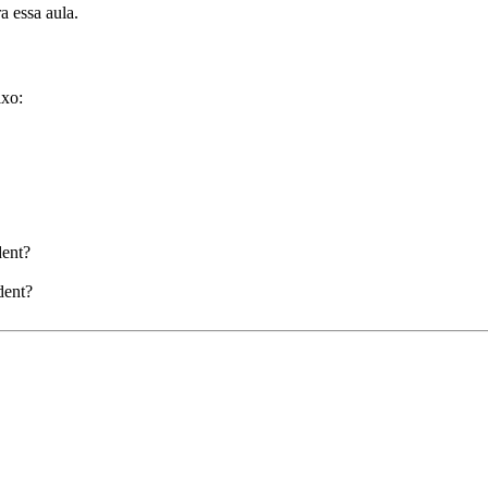
a essa aula.
ixo:
dent?
dent?