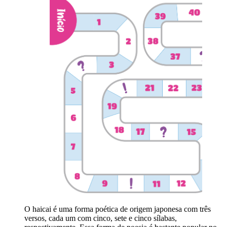
O haicai é uma forma poética de origem japonesa com três
versos, cada um com cinco, sete e cinco sílabas,