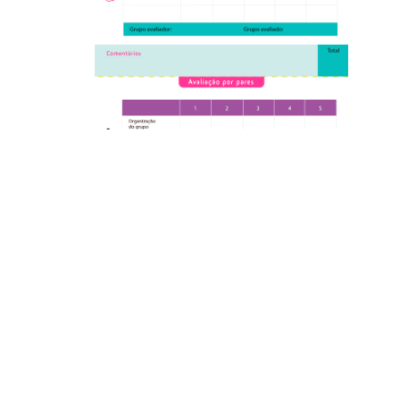
Inicie a aula explicando o que é um haicai, sua origem e suas
características. Apresente alguns exemplos e incentive os
alunos a observarem a estrutura, a linguagem e a temática dos
poemas. Explique que eles deverão criar um projeto em grupo
para produzir um template de avaliação por pares de haicais.
Atividade completa