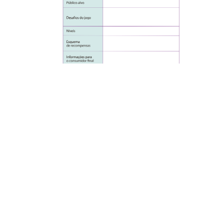
Inicie a aula citando que o tema "Problemas associados à
medidas de grandezas" é muito importante para o cotidiano
dos estudantes, pois está presente em diversas situações, como
em receitas culinárias, em construções de casas, em compras
no supermercado, entre outras.
Atividade completa
6
.
Ensino Híbrido
: