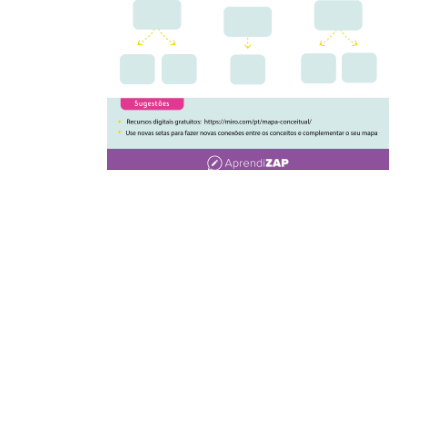
Scanning é uma habilidade importante no aprendizado da
leitura em Inglês. É uma técnica usada para localizar
informações específicas rapidamente em um texto, sem
precisar ler todo o conteúdo. Em um mundo cada vez mais
digital, onde temos acesso a uma grande quantidade de
informações, saber fazer uma leitura eficiente é fundamental.
Nesta atividade, os alunos irão aprender como aplicar o
método de scanning em textos em Inglês, de forma a
encontrar rapidamente informações importantes em meio a um
mar de palavras.
Exemplo: Digamos que você precisa encontrar as
informações sobre as férias de verão em um texto longo sobre