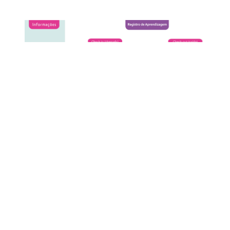
A separação de misturas é um processo muito importante na
indústria e na vida cotidiana, pois muitos produtos que
utilizamos diariamente são obtidos através da separação de