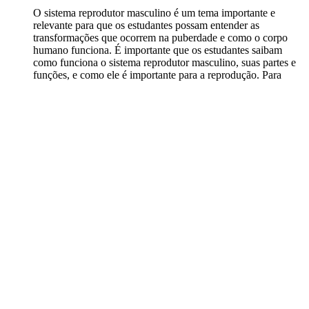
O sistema reprodutor masculino é um tema importante e
relevante para que os estudantes possam entender as
transformações que ocorrem na puberdade e como o corpo
humano funciona. É importante que os estudantes saibam
como funciona o sistema reprodutor masculino, suas partes e
funções, e como ele é importante para a reprodução. Para
tornar a atividade mais envolvente e didática, você pode
utilizar exemplos práticos e fazer atividades em grupo, como a
criação de um template de avaliação por pares.
Atividade completa
7
.
Rotação por estações
: