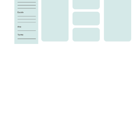
Nesta atividade, vamos trabalhar o tema "Sujeito, verbo e
objeto" de forma mais envolvente e didática utilizando a
metodologia ativa Aprendizagem Baseada em Projetos.
Discutiremos o que são sujeito, verbo e objeto, como eles se
relacionam e como podemos identificá-los em uma frase.
Além disso, vamos contextualizar o uso desses elementos no
cotidiano, como em conversas, textos e redações. Os alunos
serão incentivados a pensar em diferentes situações em que
esses elementos são utilizados na língua inglesa.