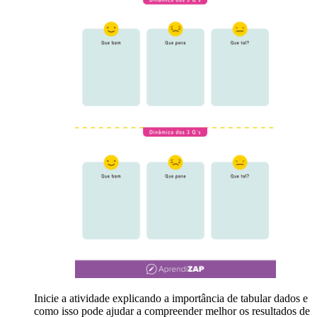
Inicie a atividade explicando a importância de tabular dados e
como isso pode ajudar a compreender melhor os resultados de