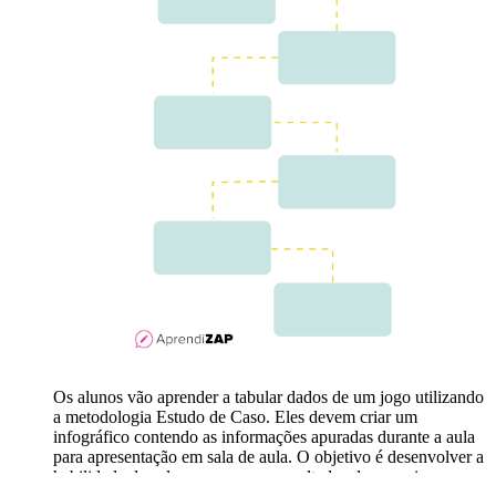
Os alunos vão aprender a tabular dados de um jogo utilizando
a metodologia Estudo de Caso. Eles devem criar um
infográfico contendo as informações apuradas durante a aula
para apresentação em sala de aula. O objetivo é desenvolver a
habilidade dos alunos em expor resultados de pesquisa ou