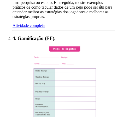
uma pesquisa ou estudo. Em seguida, mostre exemplos
práticos de como tabular dados de um jogo pode ser útil para
entender melhor as estratégias dos jogadores e melhorar as
estratégias próprias.
Atividade completa
4
.
Gamificação (EF)
: