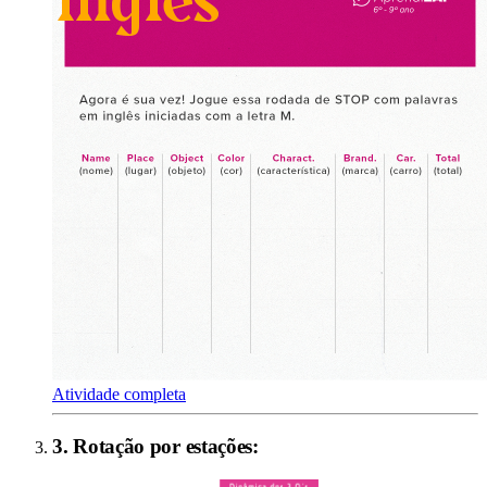
Atividade completa
3
.
Rotação por estações
: