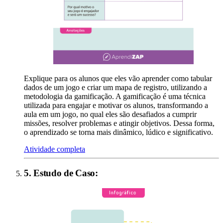
Explique para os alunos que eles vão aprender como tabular
dados de um jogo e criar um mapa de registro, utilizando a
metodologia da gamificação. A gamificação é uma técnica
utilizada para engajar e motivar os alunos, transformando a
aula em um jogo, no qual eles são desafiados a cumprir
missões, resolver problemas e atingir objetivos. Dessa forma,
o aprendizado se torna mais dinâmico, lúdico e significativo.
Atividade completa
5
.
Estudo de Caso
: