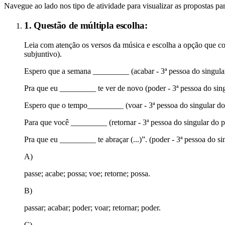
Navegue ao lado nos tipo de atividade para visualizar as propostas par
1. Questão de múltipla escolha:
Leia com atenção os versos da música e escolha a opção que c
subjuntivo).
Espero que a semana _________ (acabar - 3ª pessoa do singular
Pra que eu _________ te ver de novo (poder - 3ª pessoa do sing
Espero que o tempo_________ (voar - 3ª pessoa do singular do 
Para que você _________ (retornar - 3ª pessoa do singular do p
Pra que eu _________ te abraçar (...)”. (poder - 3ª pessoa do s
A)
passe; acabe; possa; voe; retorne; possa.
B)
passar; acabar; poder; voar; retornar; poder.
C)