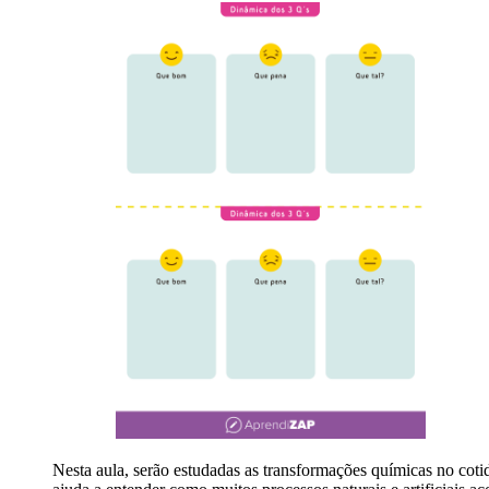
Nesta aula, serão estudadas as transformações químicas no cot